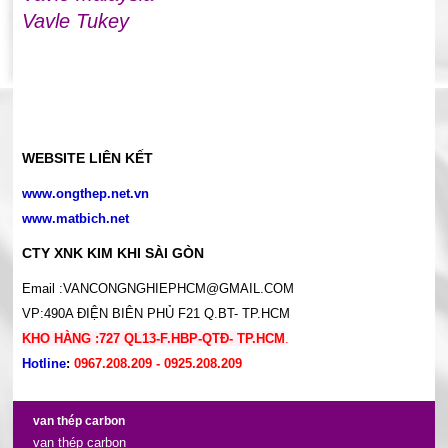
Vavle Tukey
WEBSITE LIÊN KẾT
www.ongthep.net.vn
www.matbich.net
CTY XNK KIM KHI SÀI GÒN
Email :VANCONGNGHIEPHCM@GMAIL.COM
VP:490A ĐIỆN BIÊN PHỦ F21 Q.BT- TP.HCM
KHO HÀNG :727 QL13-F.HBP-QTĐ- TP.HCM
.
Hotline
:
0967.208.209 - 0925.208.209
van thép carbon
van thép carbon