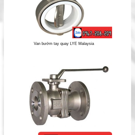
Van bướm tay quay LYE Malaysia