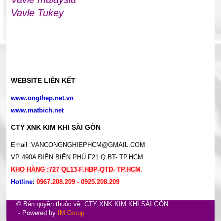
Vavle Tukey
WEBSITE LIÊN KẾT
www.ongthep.net.vn
www.matbich.net
CTY XNK KIM KHI SÀI GÒN
Email :VANCONGNGHIEPHCM@GMAIL.COM
VP:490A ĐIỆN BIÊN PHỦ F21 Q.BT- TP.HCM
KHO HÀNG :727 QL13-F.HBP-QTĐ- TP.HCM
.
Hotline
:
0967.208.209 - 0925.208.209
© Bản quyền thuộc về CTY XNK KIM KHÍ SÀI GÒN
- Powered by
IM Group