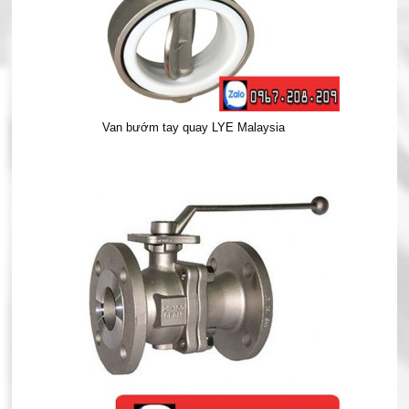
Van bướm tay quay LYE Malaysia