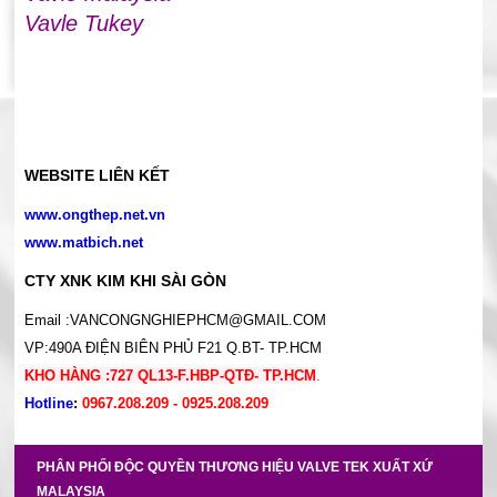
Vavle Tukey
WEBSITE LIÊN KẾT
www.ongthep.net.vn
www.matbich.net
CTY XNK KIM KHI SÀI GÒN
Email :VANCONGNGHIEPHCM@GMAIL.COM
VP:490A ĐIỆN BIÊN PHỦ F21 Q.BT- TP.HCM
KHO HÀNG :727 QL13-F.HBP-QTĐ- TP.HCM
.
Hotline
:
0967.208.209 - 0925.208.209
PHÂN PHỐI ĐỘC QUYỀN THƯƠNG HIỆU VALVE TEK XUẤT XỨ
MALAYSIA